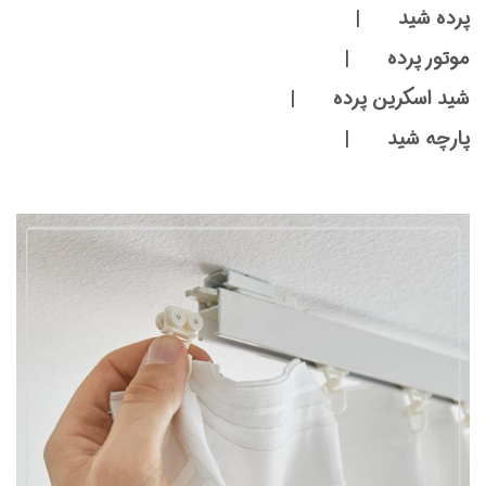
پرده شید |
موتور پرده |
شید اسکرین پرده |
پارچه شید |