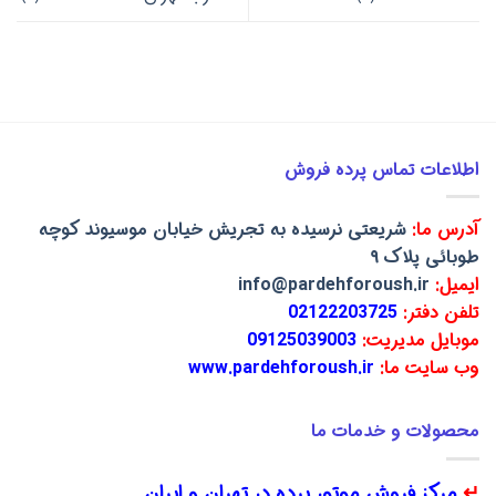
اطلاعات تماس پرده فروش
آدرس ما:
شریعتی نرسیده به تجریش خیابان موسیوند کوچه
طوبائی پلاک ۹
ایمیل:
info@pardehforoush.ir
تلفن دفتر:
02122203725
موبایل مدیریت:
09125039003
وب سایت ما:
www.pardehforoush.ir
محصولات و خدمات ما
↵
مرکز فروش موتور پرده در تهران و ایران